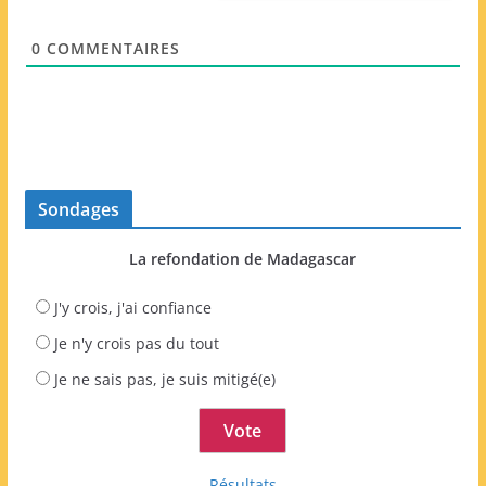
*
W
e
0
COMMENTAIRES
b
Sondages
La refondation de Madagascar
J'y crois, j'ai confiance
Je n'y crois pas du tout
Je ne sais pas, je suis mitigé(e)
Résultats