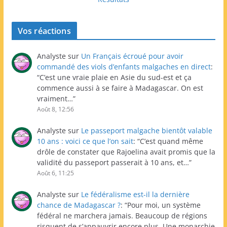
Vos réactions
Analyste
sur
Un Français écroué pour avoir
commandé des viols d’enfants malgaches en direct
:
“
C’est une vraie plaie en Asie du sud-est et ça
commence aussi à se faire à Madagascar. On est
vraiment…
”
Août 8, 12:56
Analyste
sur
Le passeport malgache bientôt valable
10 ans : voici ce que l’on sait
: “
C’est quand même
drôle de constater que Rajoelina avait promis que la
validité du passeport passerait à 10 ans, et…
”
Août 6, 11:25
Analyste
sur
Le fédéralisme est-il la dernière
chance de Madagascar ?
: “
Pour moi, un système
fédéral ne marchera jamais. Beaucoup de régions
risquent de s’appauvrir encore plus. Une monarchie