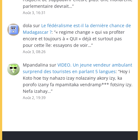
parlementaire devrait…
”
Août 3, 16:31
dola
sur
Le fédéralisme est-il la dernière chance de
Madagascar ?
: “
« regime change » qui va profiter
encore et toujours à « QUI » déjà et surtout pas
pour cette île: essayons de voir…
”
Août 3, 08:26
Mpandalina
sur
VIDEO. Un jeune vendeur ambulant
surprend des touristes en parlant 5 langues
: “
Hoy i
Koto hoe tsy nahazo izay nolazainy akory izy, ka
porofo izany fa mpamitaka vendramp*** fotsiny izy.
Nefa izahay…
”
Août 2, 19:39