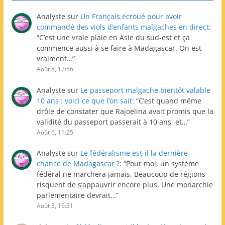
Analyste
sur
Un Français écroué pour avoir
commandé des viols d’enfants malgaches en direct
:
“
C’est une vraie plaie en Asie du sud-est et ça
commence aussi à se faire à Madagascar. On est
vraiment…
”
Août 8, 12:56
Analyste
sur
Le passeport malgache bientôt valable
10 ans : voici ce que l’on sait
: “
C’est quand même
drôle de constater que Rajoelina avait promis que la
validité du passeport passerait à 10 ans, et…
”
Août 6, 11:25
Analyste
sur
Le fédéralisme est-il la dernière
chance de Madagascar ?
: “
Pour moi, un système
fédéral ne marchera jamais. Beaucoup de régions
risquent de s’appauvrir encore plus. Une monarchie
parlementaire devrait…
”
Août 3, 16:31