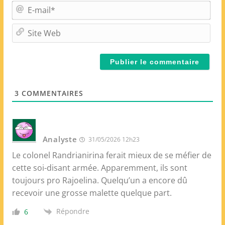
m
E
*
-
m
S
a
i
i
t
l
e
*
W
e
3
COMMENTAIRES
b
Analyste
31/05/2026 12h23
Le colonel Randrianirina ferait mieux de se méfier de
cette soi-disant armée. Apparemment, ils sont
toujours pro Rajoelina. Quelqu’un a encore dû
recevoir une grosse malette quelque part.
Répondre
6