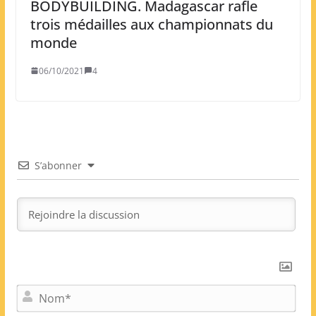
BODYBUILDING. Madagascar rafle
trois médailles aux championnats du
monde
06/10/2021
4
S’abonner
N
o