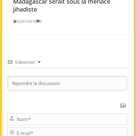
Madagascar serait sous la menace
jihadiste
02/07/2016
0
S’abonner
N
o
m
E