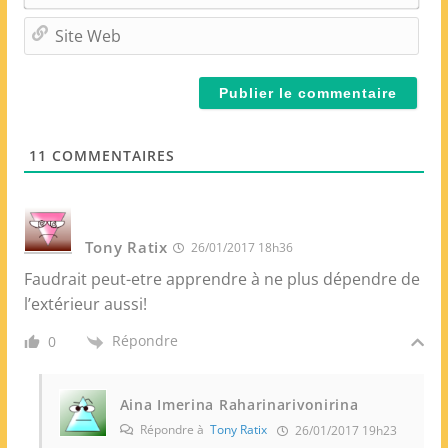
*
-
m
S
a
i
i
t
l
e
*
W
e
11
COMMENTAIRES
b
Tony Ratix
26/01/2017 18h36
Faudrait peut-etre apprendre à ne plus dépendre de
l’extérieur aussi!
Répondre
0
Aina Imerina Raharinarivonirina
Répondre à
Tony Ratix
26/01/2017 19h23