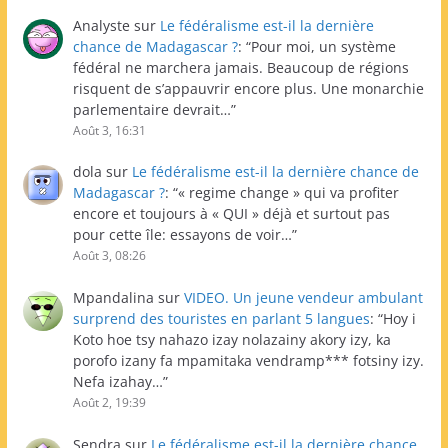
Analyste
sur
Le fédéralisme est-il la dernière
chance de Madagascar ?
: “
Pour moi, un système
fédéral ne marchera jamais. Beaucoup de régions
risquent de s’appauvrir encore plus. Une monarchie
parlementaire devrait…
”
Août 3, 16:31
dola
sur
Le fédéralisme est-il la dernière chance de
Madagascar ?
: “
« regime change » qui va profiter
encore et toujours à « QUI » déjà et surtout pas
pour cette île: essayons de voir…
”
Août 3, 08:26
Mpandalina
sur
VIDEO. Un jeune vendeur ambulant
surprend des touristes en parlant 5 langues
: “
Hoy i
Koto hoe tsy nahazo izay nolazainy akory izy, ka
porofo izany fa mpamitaka vendramp*** fotsiny izy.
Nefa izahay…
”
Août 2, 19:39
Sendra
sur
Le fédéralisme est-il la dernière chance