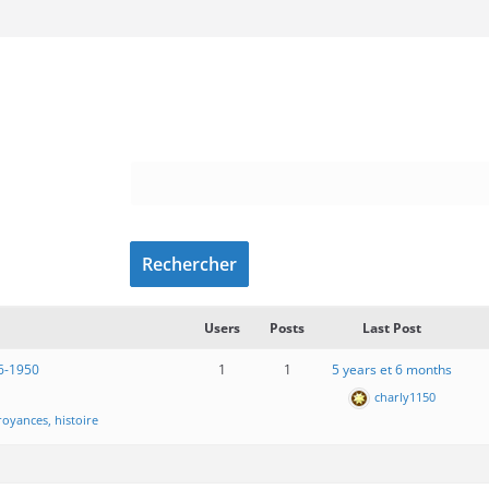
Users
Posts
Last Post
46-1950
1
1
5 years et 6 months
charly1150
oyances, histoire