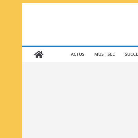
Passer
au
contenu
ACTUS
MUST SEE
SUCCE