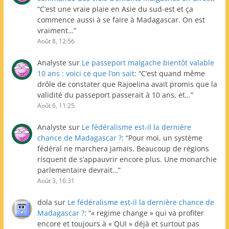
“
C’est une vraie plaie en Asie du sud-est et ça
commence aussi à se faire à Madagascar. On est
vraiment…
”
Août 8, 12:56
Analyste
sur
Le passeport malgache bientôt valable
10 ans : voici ce que l’on sait
: “
C’est quand même
drôle de constater que Rajoelina avait promis que la
validité du passeport passerait à 10 ans, et…
”
Août 6, 11:25
Analyste
sur
Le fédéralisme est-il la dernière
chance de Madagascar ?
: “
Pour moi, un système
fédéral ne marchera jamais. Beaucoup de régions
risquent de s’appauvrir encore plus. Une monarchie
parlementaire devrait…
”
Août 3, 16:31
dola
sur
Le fédéralisme est-il la dernière chance de
Madagascar ?
: “
« regime change » qui va profiter
encore et toujours à « QUI » déjà et surtout pas