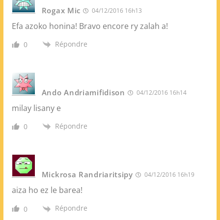
Rogax Mic
04/12/2016 16h13
Efa azoko honina! Bravo encore ry zalah a!
Répondre
0
Ando Andriamifidison
04/12/2016 16h14
milay lisany e
Répondre
0
Mickrosa Randriaritsipy
04/12/2016 16h19
aiza ho ez le barea!
Répondre
0