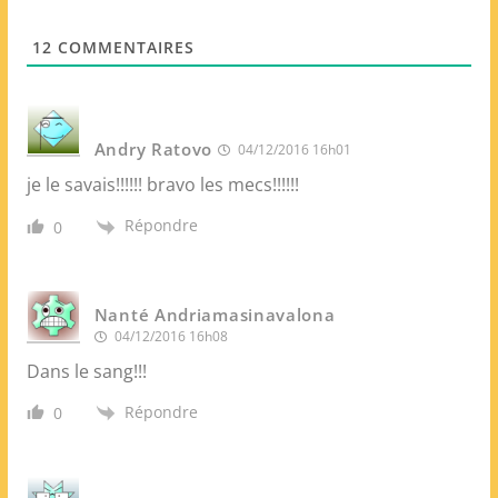
*
W
e
12
COMMENTAIRES
b
Andry Ratovo
04/12/2016 16h01
je le savais!!!!!! bravo les mecs!!!!!!
Répondre
0
Nanté Andriamasinavalona
04/12/2016 16h08
Dans le sang!!!
Répondre
0