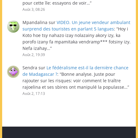
pour cette île: essayons de voir…
”
Août 3, 08:26
Mpandalina
sur
VIDEO. Un jeune vendeur ambulant
surprend des touristes en parlant 5 langues
: “
Hoy i
Koto hoe tsy nahazo izay nolazainy akory izy, ka
porofo izany fa mpamitaka vendramp*** fotsiny izy.
Nefa izahay…
”
Août 2, 19:39
Sendra
sur
Le fédéralisme est-il la dernière chance
de Madagascar ?
: “
Bonne analyse. Juste pour
rajouter sur les risques: voir comment le traître
rajoelina et ses sbires ont manipulé la populasse…
”
Août 2, 17:13