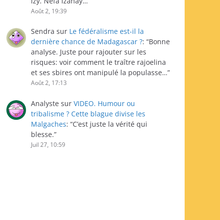
izy. Nefa izahay…
”
Août 2, 19:39
Sendra
sur
Le fédéralisme est-il la
dernière chance de Madagascar ?
: “
Bonne
analyse. Juste pour rajouter sur les
risques: voir comment le traître rajoelina
et ses sbires ont manipulé la populasse…
”
Août 2, 17:13
Analyste
sur
VIDEO. Humour ou
tribalisme ? Cette blague divise les
Malgaches
: “
C’est juste la vérité qui
blesse.
”
Juil 27, 10:59