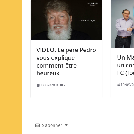
VIDEO. Le père Pedro
Un Ma
vous explique
un con
comment être
FC (fo
heureux
10/09/2
13/09/2016
5
S’abonner