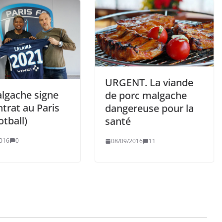
URGENT. La viande
lgache signe
de porc malgache
trat au Paris
dangereuse pour la
otball)
santé
016
0
08/09/2016
11