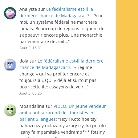
Analyste
sur
Le fédéralisme est-il la
dernière chance de Madagascar ?
: “
Pour
moi, un système fédéral ne marchera
jamais. Beaucoup de régions risquent de
s’appauvrir encore plus. Une monarchie
parlementaire devrait…
”
Août 3, 16:31
dola
sur
Le fédéralisme est-il la dernière
chance de Madagascar ?
: “
« regime
change » qui va profiter encore et
toujours à « QUI » déjà et surtout pas
pour cette île: essayons de voir…
”
Août 3, 08:26
Mpandalina
sur
VIDEO. Un jeune vendeur
ambulant surprend des touristes en
parlant 5 langues
: “
Hoy i Koto hoe tsy
nahazo izay nolazainy akory izy, ka porofo
izany fa mpamitaka vendramp*** fotsiny