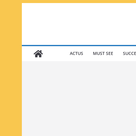
Passer
au
contenu
ACTUS
MUST SEE
SUCCE