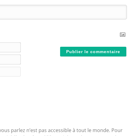
N
o
E
m
-
*
S
m
i
a
t
i
e
l
W
*
e
b
vous parlez n’est pas accessible à tout le monde. Pour