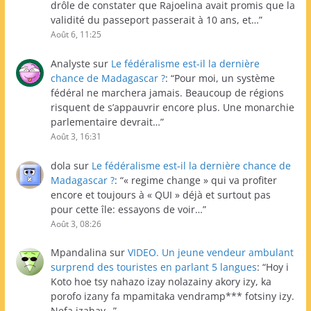
drôle de constater que Rajoelina avait promis que la
validité du passeport passerait à 10 ans, et…
”
Août 6, 11:25
Analyste
sur
Le fédéralisme est-il la dernière
chance de Madagascar ?
: “
Pour moi, un système
fédéral ne marchera jamais. Beaucoup de régions
risquent de s’appauvrir encore plus. Une monarchie
parlementaire devrait…
”
Août 3, 16:31
dola
sur
Le fédéralisme est-il la dernière chance de
Madagascar ?
: “
« regime change » qui va profiter
encore et toujours à « QUI » déjà et surtout pas
pour cette île: essayons de voir…
”
Août 3, 08:26
Mpandalina
sur
VIDEO. Un jeune vendeur ambulant
surprend des touristes en parlant 5 langues
: “
Hoy i
Koto hoe tsy nahazo izay nolazainy akory izy, ka
porofo izany fa mpamitaka vendramp*** fotsiny izy.
Nefa izahay…
”