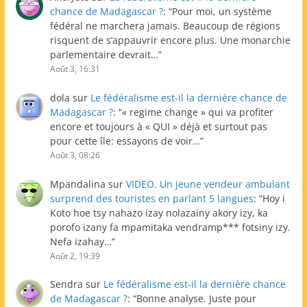
chance de Madagascar ?
: “
Pour moi, un système
fédéral ne marchera jamais. Beaucoup de régions
risquent de s’appauvrir encore plus. Une monarchie
parlementaire devrait…
”
Août 3, 16:31
dola
sur
Le fédéralisme est-il la dernière chance de
Madagascar ?
: “
« regime change » qui va profiter
encore et toujours à « QUI » déjà et surtout pas
pour cette île: essayons de voir…
”
Août 3, 08:26
Mpandalina
sur
VIDEO. Un jeune vendeur ambulant
surprend des touristes en parlant 5 langues
: “
Hoy i
Koto hoe tsy nahazo izay nolazainy akory izy, ka
porofo izany fa mpamitaka vendramp*** fotsiny izy.
Nefa izahay…
”
Août 2, 19:39
Sendra
sur
Le fédéralisme est-il la dernière chance
de Madagascar ?
: “
Bonne analyse. Juste pour