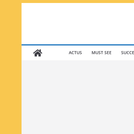
Passer
au
contenu
ACTUS
MUST SEE
SUCCE