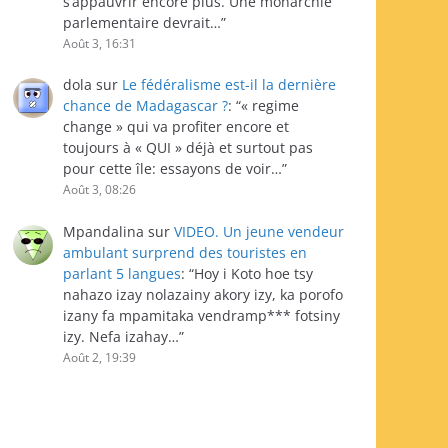
s’appauvrir encore plus. Une monarchie
parlementaire devrait…
”
Août 3, 16:31
dola
sur
Le fédéralisme est-il la dernière
chance de Madagascar ?
: “
« regime
change » qui va profiter encore et
toujours à « QUI » déjà et surtout pas
pour cette île: essayons de voir…
”
Août 3, 08:26
Mpandalina
sur
VIDEO. Un jeune vendeur
ambulant surprend des touristes en
parlant 5 langues
: “
Hoy i Koto hoe tsy
nahazo izay nolazainy akory izy, ka porofo
izany fa mpamitaka vendramp*** fotsiny
izy. Nefa izahay…
”
Août 2, 19:39