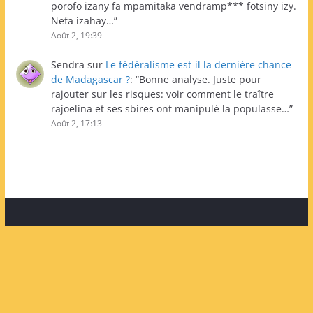
porofo izany fa mpamitaka vendramp*** fotsiny izy.
Nefa izahay…
”
Août 2, 19:39
Sendra
sur
Le fédéralisme est-il la dernière chance
de Madagascar ?
: “
Bonne analyse. Juste pour
rajouter sur les risques: voir comment le traître
rajoelina et ses sbires ont manipulé la populasse…
”
Août 2, 17:13