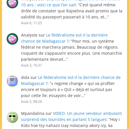
10 ans : voici ce que l’on sait
: “
C’est quand même
drôle de constater que Rajoelina avait promis que la
validité du passeport passerait à 10 ans, et…
”
Août 6, 11:25
Analyste
sur
Le fédéralisme est-il la dernière
chance de Madagascar ?
: “
Pour moi, un système
fédéral ne marchera jamais. Beaucoup de régions
risquent de s’appauvrir encore plus. Une monarchie
parlementaire devrait…
”
Août 3, 16:31
dola
sur
Le fédéralisme est-il la dernière chance de
Madagascar ?
: “
« regime change » qui va profiter
encore et toujours à « QUI » déjà et surtout pas
pour cette île: essayons de voir…
”
Août 3, 08:26
Mpandalina
sur
VIDEO. Un jeune vendeur ambulant
surprend des touristes en parlant 5 langues
: “
Hoy i
Koto hoe tsy nahazo izay nolazainy akory izy, ka