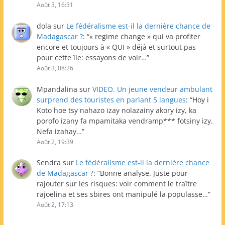
Août 3, 16:31
dola
sur
Le fédéralisme est-il la dernière chance de
Madagascar ?
: “
« regime change » qui va profiter
encore et toujours à « QUI » déjà et surtout pas
pour cette île: essayons de voir…
”
Août 3, 08:26
Mpandalina
sur
VIDEO. Un jeune vendeur ambulant
surprend des touristes en parlant 5 langues
: “
Hoy i
Koto hoe tsy nahazo izay nolazainy akory izy, ka
porofo izany fa mpamitaka vendramp*** fotsiny izy.
Nefa izahay…
”
Août 2, 19:39
Sendra
sur
Le fédéralisme est-il la dernière chance
de Madagascar ?
: “
Bonne analyse. Juste pour
rajouter sur les risques: voir comment le traître
rajoelina et ses sbires ont manipulé la populasse…
”
Août 2, 17:13