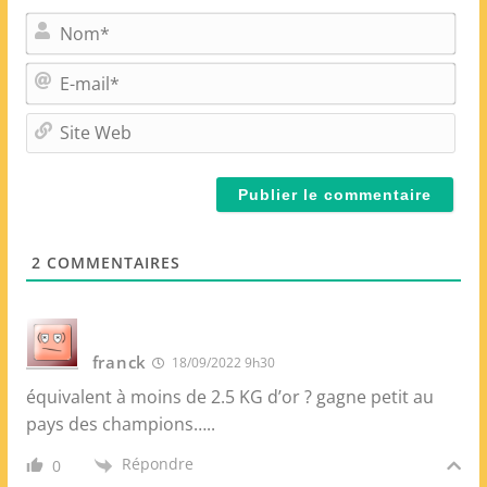
N
o
m
E
*
-
m
S
a
i
i
t
l
e
*
W
e
2
COMMENTAIRES
b
franck
18/09/2022 9h30
équivalent à moins de 2.5 KG d’or ? gagne petit au
pays des champions…..
Répondre
0