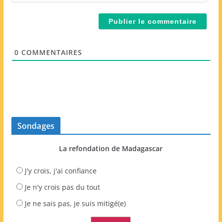
i
t
l
e
*
W
e
0
COMMENTAIRES
b
Sondages
La refondation de Madagascar
J'y crois, j'ai confiance
Je n'y crois pas du tout
Je ne sais pas, je suis mitigé(e)