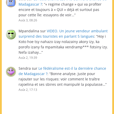
Madagascar ?
: “
« regime change » qui va profiter
encore et toujours à « QUI » déjà et surtout pas
pour cette île: essayons de voir…
”
Août 3, 08:26
Mpandalina
sur
VIDEO. Un jeune vendeur ambulant
surprend des touristes en parlant 5 langues
: “
Hoy i
Koto hoe tsy nahazo izay nolazainy akory izy, ka
porofo izany fa mpamitaka vendramp*** fotsiny izy.
Nefa izahay…
”
Août 2, 19:39
Sendra
sur
Le fédéralisme est-il la dernière chance
de Madagascar ?
: “
Bonne analyse. Juste pour
rajouter sur les risques: voir comment le traître
rajoelina et ses sbires ont manipulé la populasse…
”
Août 2, 17:13