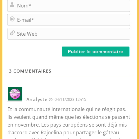
N
o
m
E
*
-
m
S
a
i
i
t
l
e
*
W
e
3
COMMENTAIRES
b
Analyste
04/11/2023 12h15
Et la communauté internationale qui ne réagit pas.
Ils veulent quand même que les élections se passent
en novembre. Les pays européens se sont déjà mis
d’accord avec Rajoelina pour partager le gâteau