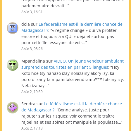
parlementaire devrait…
”
Août 3, 16:31
dola
sur
Le fédéralisme est-il la dernière chance de
Madagascar ?
: “
« regime change » qui va profiter
encore et toujours à « QUI » déjà et surtout pas
pour cette île: essayons de voir…
”
Août 3, 08:26
Mpandalina
sur
VIDEO. Un jeune vendeur ambulant
surprend des touristes en parlant 5 langues
: “
Hoy i
Koto hoe tsy nahazo izay nolazainy akory izy, ka
porofo izany fa mpamitaka vendramp*** fotsiny izy.
Nefa izahay…
”
Août 2, 19:39
Sendra
sur
Le fédéralisme est-il la dernière chance
de Madagascar ?
: “
Bonne analyse. Juste pour
rajouter sur les risques: voir comment le traître
rajoelina et ses sbires ont manipulé la populasse…
”
Août 2, 17:13