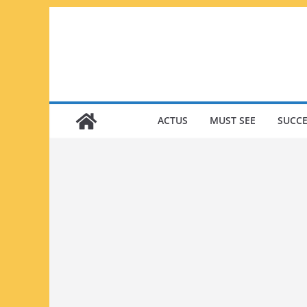
Passer
au
contenu
ACTUS
MUST SEE
SUCCE