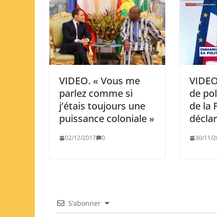
VIDEO. « Vous me
VIDEO.
parlez comme si
de pol
j’étais toujours une
de la 
puissance coloniale »
décla
02/12/2017
0
30/11/2
S’abonner