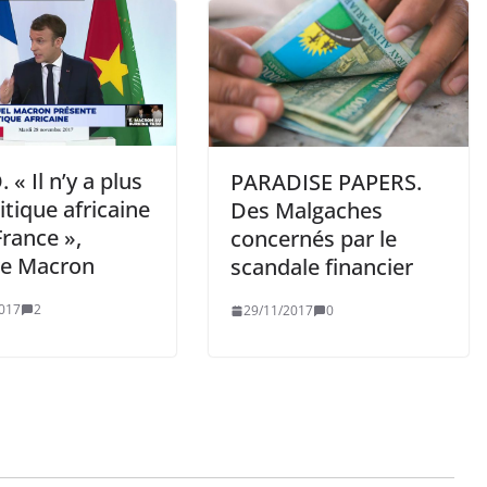
 « Il n’y a plus
PARADISE PAPERS.
itique africaine
Des Malgaches
France »,
concernés par le
re Macron
scandale financier
017
2
29/11/2017
0