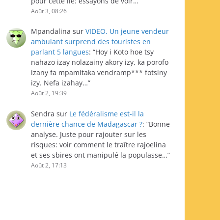
pour cette île: essayons de voir…
”
Août 3, 08:26
Mpandalina
sur
VIDEO. Un jeune vendeur
ambulant surprend des touristes en
parlant 5 langues
: “
Hoy i Koto hoe tsy
nahazo izay nolazainy akory izy, ka porofo
izany fa mpamitaka vendramp*** fotsiny
izy. Nefa izahay…
”
Août 2, 19:39
Sendra
sur
Le fédéralisme est-il la
dernière chance de Madagascar ?
: “
Bonne
analyse. Juste pour rajouter sur les
risques: voir comment le traître rajoelina
et ses sbires ont manipulé la populasse…
”
Août 2, 17:13