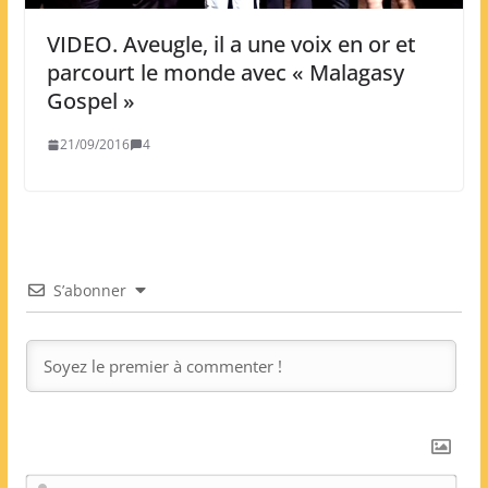
VIDEO. Aveugle, il a une voix en or et
parcourt le monde avec « Malagasy
Gospel »
21/09/2016
4
S’abonner
N