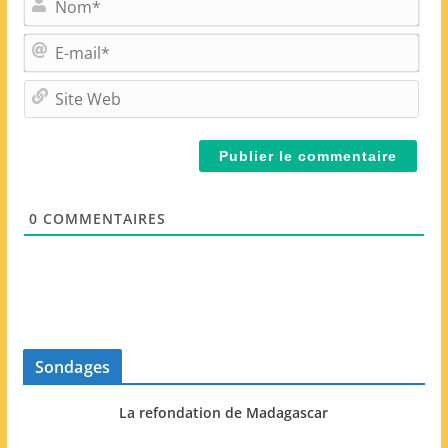
o
m
E
*
-
m
S
a
i
i
t
l
e
*
W
e
0
COMMENTAIRES
b
Sondages
La refondation de Madagascar