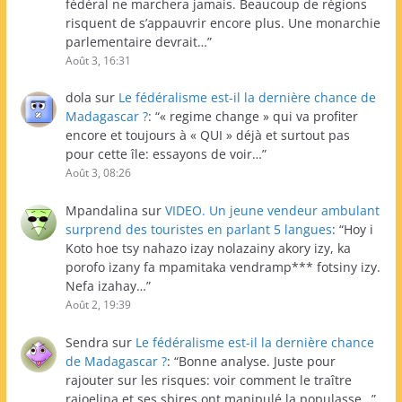
fédéral ne marchera jamais. Beaucoup de régions
risquent de s’appauvrir encore plus. Une monarchie
parlementaire devrait…
”
Août 3, 16:31
dola
sur
Le fédéralisme est-il la dernière chance de
Madagascar ?
: “
« regime change » qui va profiter
encore et toujours à « QUI » déjà et surtout pas
pour cette île: essayons de voir…
”
Août 3, 08:26
Mpandalina
sur
VIDEO. Un jeune vendeur ambulant
surprend des touristes en parlant 5 langues
: “
Hoy i
Koto hoe tsy nahazo izay nolazainy akory izy, ka
porofo izany fa mpamitaka vendramp*** fotsiny izy.
Nefa izahay…
”
Août 2, 19:39
Sendra
sur
Le fédéralisme est-il la dernière chance
de Madagascar ?
: “
Bonne analyse. Juste pour
rajouter sur les risques: voir comment le traître
rajoelina et ses sbires ont manipulé la populasse…
”