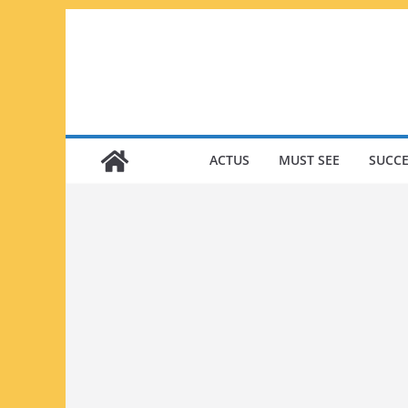
Passer
au
contenu
ACTUS
MUST SEE
SUCCE