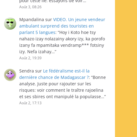
pour cette île: essayons de voir…
”
Août 3, 08:26
Mpandalina
sur
VIDEO. Un jeune vendeur
ambulant surprend des touristes en
parlant 5 langues
: “
Hoy i Koto hoe tsy
nahazo izay nolazainy akory izy, ka porofo
izany fa mpamitaka vendramp*** fotsiny
izy. Nefa izahay…
”
Août 2, 19:39
Sendra
sur
Le fédéralisme est-il la
dernière chance de Madagascar ?
: “
Bonne
analyse. Juste pour rajouter sur les
risques: voir comment le traître rajoelina
et ses sbires ont manipulé la populasse…
”
Août 2, 17:13