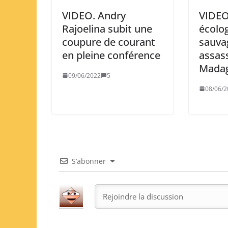
VIDEO. Andry
VIDEO
Rajoelina subit une
écolog
coupure de courant
sauv
en pleine conférence
assas
Madag
09/06/2022
5
08/06/2
S’abonner