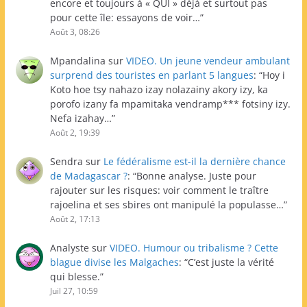
encore et toujours à « QUI » déjà et surtout pas
pour cette île: essayons de voir…
”
Août 3, 08:26
Mpandalina
sur
VIDEO. Un jeune vendeur ambulant
surprend des touristes en parlant 5 langues
: “
Hoy i
Koto hoe tsy nahazo izay nolazainy akory izy, ka
porofo izany fa mpamitaka vendramp*** fotsiny izy.
Nefa izahay…
”
Août 2, 19:39
Sendra
sur
Le fédéralisme est-il la dernière chance
de Madagascar ?
: “
Bonne analyse. Juste pour
rajouter sur les risques: voir comment le traître
rajoelina et ses sbires ont manipulé la populasse…
”
Août 2, 17:13
Analyste
sur
VIDEO. Humour ou tribalisme ? Cette
blague divise les Malgaches
: “
C’est juste la vérité
qui blesse.
”
Juil 27, 10:59