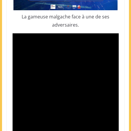
La gameuse malgache face à une de ses
adversaires.