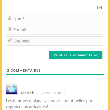
N
o
m
E
*
-
m
S
a
i
i
t
l
e
*
W
e
2
COMMENTAIRES
b
Mouah
17/12/2023 20h51
Les femmes malagasy sont vraiment belles par
rapport aux africaines!