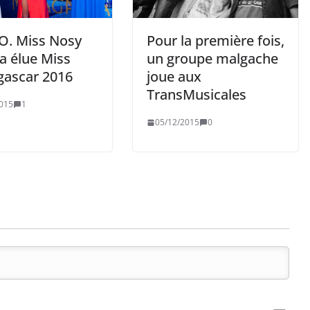
. Miss Nosy
Pour la première fois,
a élue Miss
un groupe malgache
ascar 2016
joue aux
TransMusicales
015
1
05/12/2015
0