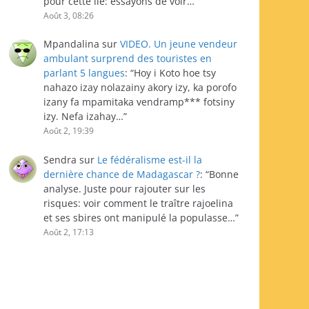
pour cette île: essayons de voir…
”
Août 3, 08:26
Mpandalina
sur
VIDEO. Un jeune vendeur
ambulant surprend des touristes en
parlant 5 langues
: “
Hoy i Koto hoe tsy
nahazo izay nolazainy akory izy, ka porofo
izany fa mpamitaka vendramp*** fotsiny
izy. Nefa izahay…
”
Août 2, 19:39
Sendra
sur
Le fédéralisme est-il la
dernière chance de Madagascar ?
: “
Bonne
analyse. Juste pour rajouter sur les
risques: voir comment le traître rajoelina
et ses sbires ont manipulé la populasse…
”
Août 2, 17:13