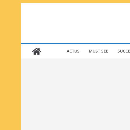
Passer
au
contenu
ACTUS
MUST SEE
SUCCE