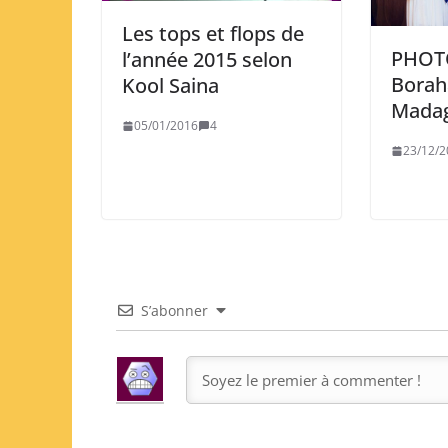
Les tops et flops de
PHOTO
l’année 2015 selon
Borah
Kool Saina
Madag
05/01/2016
4
23/12/2
S’abonner