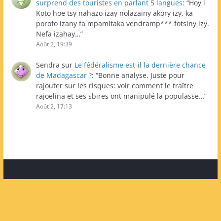
surprend des touristes en parlant 5 langues
: “
Hoy i
Koto hoe tsy nahazo izay nolazainy akory izy, ka
porofo izany fa mpamitaka vendramp*** fotsiny izy.
Nefa izahay…
”
Août 2, 19:39
Sendra
sur
Le fédéralisme est-il la dernière chance
de Madagascar ?
: “
Bonne analyse. Juste pour
rajouter sur les risques: voir comment le traître
rajoelina et ses sbires ont manipulé la populasse…
”
Août 2, 17:13