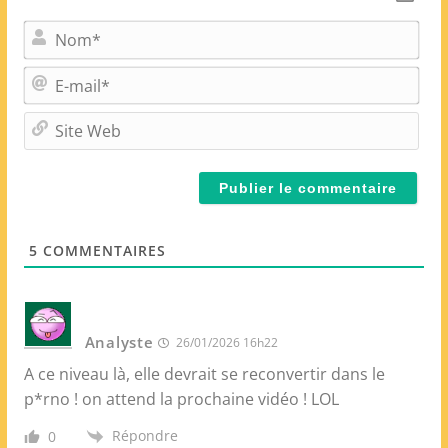
N
o
m
E
*
-
m
S
a
i
i
t
l
e
*
W
e
5
COMMENTAIRES
b
Analyste
26/01/2026 16h22
A ce niveau là, elle devrait se reconvertir dans le
p*rno ! on attend la prochaine vidéo ! LOL
Répondre
0