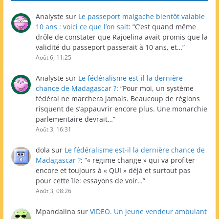
Analyste
sur
Le passeport malgache bientôt valable
10 ans : voici ce que l’on sait
: “
C’est quand même
drôle de constater que Rajoelina avait promis que la
validité du passeport passerait à 10 ans, et…
”
Août 6, 11:25
Analyste
sur
Le fédéralisme est-il la dernière
chance de Madagascar ?
: “
Pour moi, un système
fédéral ne marchera jamais. Beaucoup de régions
risquent de s’appauvrir encore plus. Une monarchie
parlementaire devrait…
”
Août 3, 16:31
dola
sur
Le fédéralisme est-il la dernière chance de
Madagascar ?
: “
« regime change » qui va profiter
encore et toujours à « QUI » déjà et surtout pas
pour cette île: essayons de voir…
”
Août 3, 08:26
Mpandalina
sur
VIDEO. Un jeune vendeur ambulant