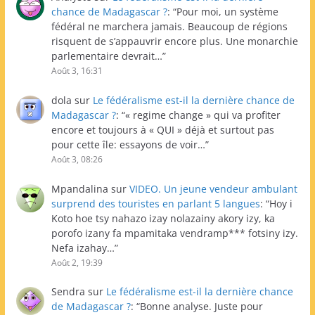
chance de Madagascar ?
: “
Pour moi, un système
fédéral ne marchera jamais. Beaucoup de régions
risquent de s’appauvrir encore plus. Une monarchie
parlementaire devrait…
”
Août 3, 16:31
dola
sur
Le fédéralisme est-il la dernière chance de
Madagascar ?
: “
« regime change » qui va profiter
encore et toujours à « QUI » déjà et surtout pas
pour cette île: essayons de voir…
”
Août 3, 08:26
Mpandalina
sur
VIDEO. Un jeune vendeur ambulant
surprend des touristes en parlant 5 langues
: “
Hoy i
Koto hoe tsy nahazo izay nolazainy akory izy, ka
porofo izany fa mpamitaka vendramp*** fotsiny izy.
Nefa izahay…
”
Août 2, 19:39
Sendra
sur
Le fédéralisme est-il la dernière chance
de Madagascar ?
: “
Bonne analyse. Juste pour