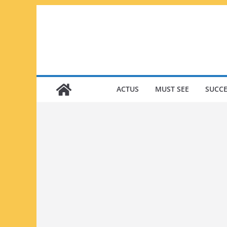
Passer
au
contenu
ACTUS
MUST SEE
SUCCE