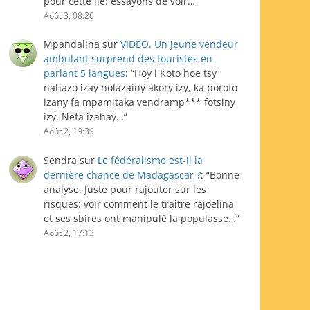
pour cette île: essayons de voir…
”
Août 3, 08:26
Mpandalina
sur
VIDEO. Un jeune vendeur
ambulant surprend des touristes en
parlant 5 langues
: “
Hoy i Koto hoe tsy
nahazo izay nolazainy akory izy, ka porofo
izany fa mpamitaka vendramp*** fotsiny
izy. Nefa izahay…
”
Août 2, 19:39
Sendra
sur
Le fédéralisme est-il la
dernière chance de Madagascar ?
: “
Bonne
analyse. Juste pour rajouter sur les
risques: voir comment le traître rajoelina
et ses sbires ont manipulé la populasse…
”
Août 2, 17:13