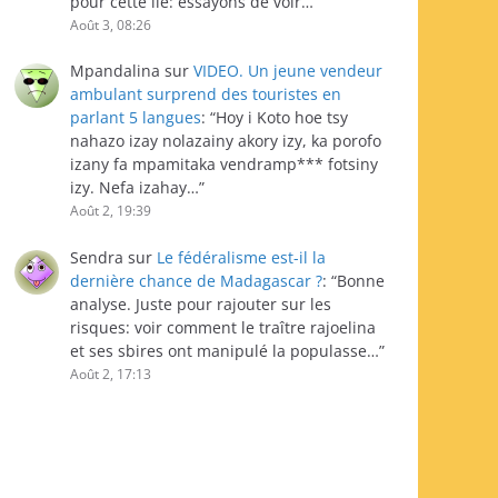
pour cette île: essayons de voir…
”
Août 3, 08:26
Mpandalina
sur
VIDEO. Un jeune vendeur
ambulant surprend des touristes en
parlant 5 langues
: “
Hoy i Koto hoe tsy
nahazo izay nolazainy akory izy, ka porofo
izany fa mpamitaka vendramp*** fotsiny
izy. Nefa izahay…
”
Août 2, 19:39
Sendra
sur
Le fédéralisme est-il la
dernière chance de Madagascar ?
: “
Bonne
analyse. Juste pour rajouter sur les
risques: voir comment le traître rajoelina
et ses sbires ont manipulé la populasse…
”
Août 2, 17:13