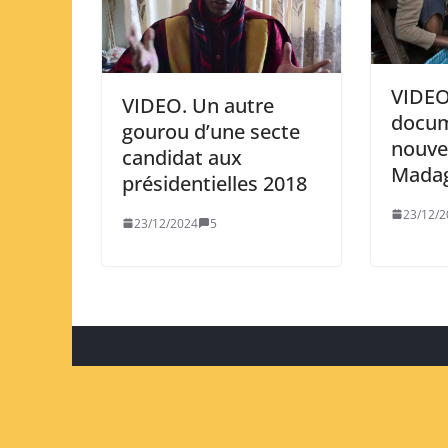
VIDEO
VIDEO. Un autre
docum
gourou d’une secte
nouve
candidat aux
Madag
présidentielles 2018
23/12/2
23/12/2024
5