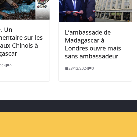
. Un
L’ambassade de
entaire sur les
Madagascar à
aux Chinois à
Londres ouvre mais
ascar
sans ambassadeur
024
0
23/12/2024
0