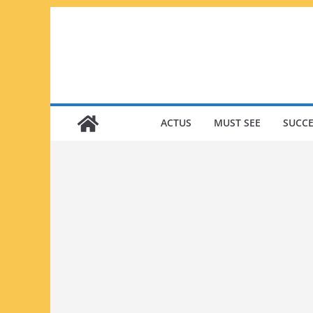
Passer
au
contenu
ACTUS
MUST SEE
SUCCE