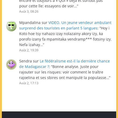
encore et toujours à « QUI » déjà et surtout pas
pour cette île: essayons de voir…
”
Août 3, 08:26
Mpandalina
sur
VIDEO. Un jeune vendeur ambulant
surprend des touristes en parlant 5 langues
: “
Hoy i
Koto hoe tsy nahazo izay nolazainy akory izy, ka
porofo izany fa mpamitaka vendramp*** fotsiny izy.
Nefa izahay…
”
Août 2, 19:39
Sendra
sur
Le fédéralisme est-il la dernière chance
de Madagascar ?
: “
Bonne analyse. Juste pour
rajouter sur les risques: voir comment le traître
rajoelina et ses sbires ont manipulé la populasse…
”
Août 2, 17:13