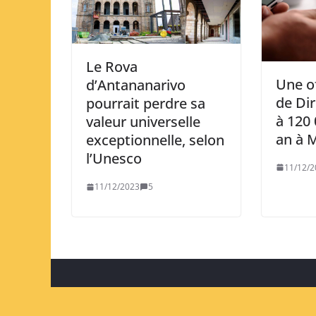
Le Rova
Une o
d’Antananarivo
de Dir
pourrait perdre sa
à 120
valeur universelle
an à 
exceptionnelle, selon
l’Unesco
11/12/2
11/12/2023
5