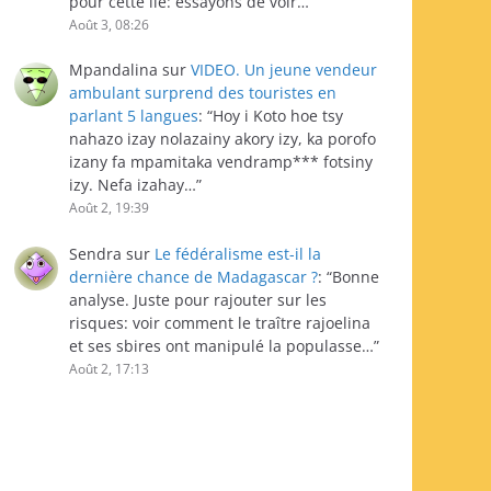
pour cette île: essayons de voir…
”
Août 3, 08:26
Mpandalina
sur
VIDEO. Un jeune vendeur
ambulant surprend des touristes en
parlant 5 langues
: “
Hoy i Koto hoe tsy
nahazo izay nolazainy akory izy, ka porofo
izany fa mpamitaka vendramp*** fotsiny
izy. Nefa izahay…
”
Août 2, 19:39
Sendra
sur
Le fédéralisme est-il la
dernière chance de Madagascar ?
: “
Bonne
analyse. Juste pour rajouter sur les
risques: voir comment le traître rajoelina
et ses sbires ont manipulé la populasse…
”
Août 2, 17:13