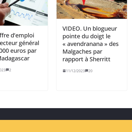
VIDEO. Un blogueur
ffre d’emploi
pointe du doigt le
ecteur général
« avendranana » des
 000 euros par
Malgaches par
Madagascar
rapport à Sherritt
023
2
11/12/2023
20