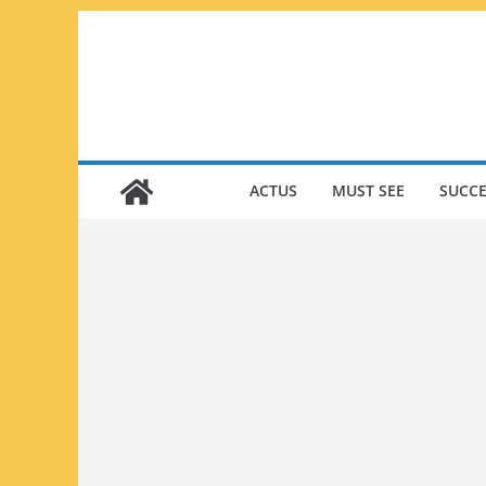
Passer
au
contenu
ACTUS
MUST SEE
SUCCE