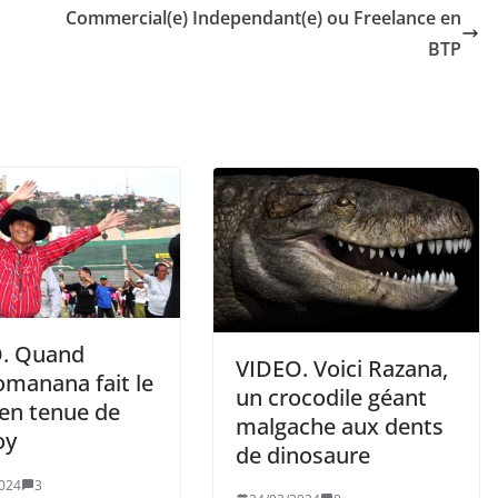
Commercial(e) Independant(e) ou Freelance en
BTP
. Quand
VIDEO. Voici Razana,
omanana fait le
un crocodile géant
en tenue de
malgache aux dents
oy
de dinosaure
024
3