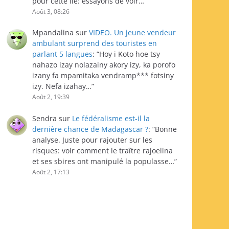
pour cette île: essayons de voir…
”
Août 3, 08:26
Mpandalina
sur
VIDEO. Un jeune vendeur
ambulant surprend des touristes en
parlant 5 langues
: “
Hoy i Koto hoe tsy
nahazo izay nolazainy akory izy, ka porofo
izany fa mpamitaka vendramp*** fotsiny
izy. Nefa izahay…
”
Août 2, 19:39
Sendra
sur
Le fédéralisme est-il la
dernière chance de Madagascar ?
: “
Bonne
analyse. Juste pour rajouter sur les
risques: voir comment le traître rajoelina
et ses sbires ont manipulé la populasse…
”
Août 2, 17:13