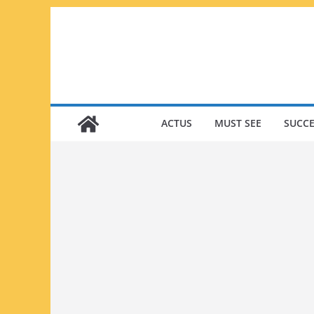
Passer
au
contenu
ACTUS
MUST SEE
SUCCE