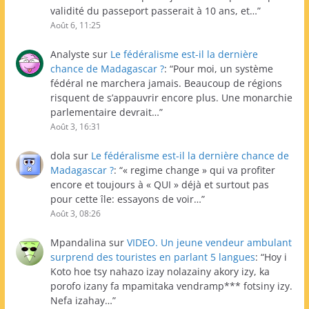
validité du passeport passerait à 10 ans, et…
”
Août 6, 11:25
Analyste
sur
Le fédéralisme est-il la dernière
chance de Madagascar ?
: “
Pour moi, un système
fédéral ne marchera jamais. Beaucoup de régions
risquent de s’appauvrir encore plus. Une monarchie
parlementaire devrait…
”
Août 3, 16:31
dola
sur
Le fédéralisme est-il la dernière chance de
Madagascar ?
: “
« regime change » qui va profiter
encore et toujours à « QUI » déjà et surtout pas
pour cette île: essayons de voir…
”
Août 3, 08:26
Mpandalina
sur
VIDEO. Un jeune vendeur ambulant
surprend des touristes en parlant 5 langues
: “
Hoy i
Koto hoe tsy nahazo izay nolazainy akory izy, ka
porofo izany fa mpamitaka vendramp*** fotsiny izy.
Nefa izahay…
”