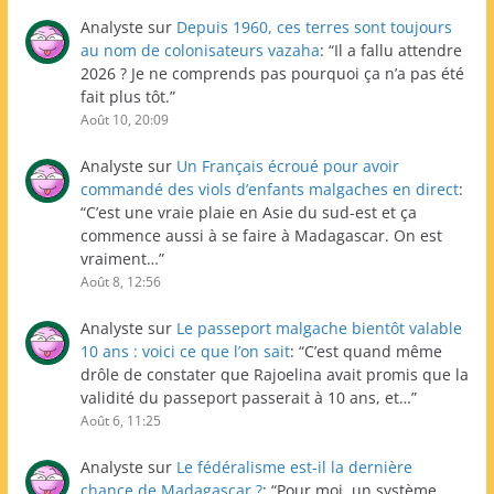
Analyste
sur
Depuis 1960, ces terres sont toujours
au nom de colonisateurs vazaha
: “
Il a fallu attendre
2026 ? Je ne comprends pas pourquoi ça n’a pas été
fait plus tôt.
”
Août 10, 20:09
Analyste
sur
Un Français écroué pour avoir
commandé des viols d’enfants malgaches en direct
:
“
C’est une vraie plaie en Asie du sud-est et ça
commence aussi à se faire à Madagascar. On est
vraiment…
”
Août 8, 12:56
Analyste
sur
Le passeport malgache bientôt valable
10 ans : voici ce que l’on sait
: “
C’est quand même
drôle de constater que Rajoelina avait promis que la
validité du passeport passerait à 10 ans, et…
”
Août 6, 11:25
Analyste
sur
Le fédéralisme est-il la dernière
chance de Madagascar ?
: “
Pour moi, un système