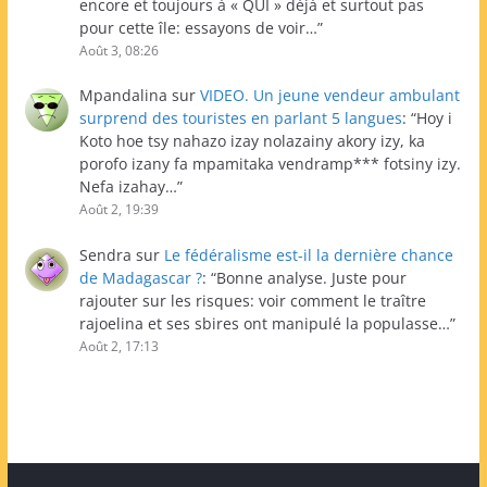
encore et toujours à « QUI » déjà et surtout pas
pour cette île: essayons de voir…
”
Août 3, 08:26
Mpandalina
sur
VIDEO. Un jeune vendeur ambulant
surprend des touristes en parlant 5 langues
: “
Hoy i
Koto hoe tsy nahazo izay nolazainy akory izy, ka
porofo izany fa mpamitaka vendramp*** fotsiny izy.
Nefa izahay…
”
Août 2, 19:39
Sendra
sur
Le fédéralisme est-il la dernière chance
de Madagascar ?
: “
Bonne analyse. Juste pour
rajouter sur les risques: voir comment le traître
rajoelina et ses sbires ont manipulé la populasse…
”
Août 2, 17:13