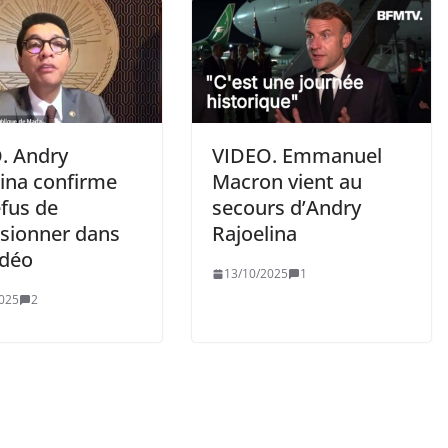
. Andry
VIDEO. Emmanuel
lina confirme
Macron vient au
efus de
secours d’Andry
sionner dans
Rajoelina
idéo
13/10/2025
1
025
2