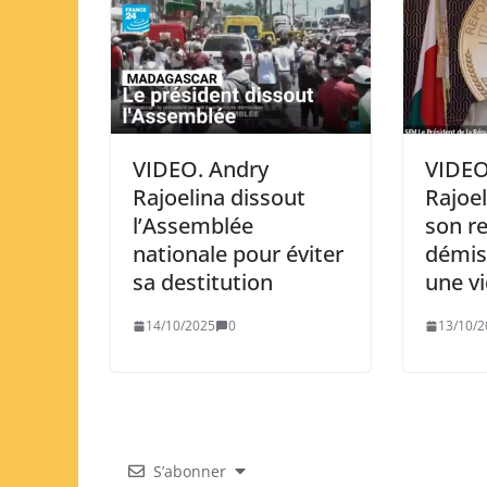
VIDEO. Andry
VIDEO
Rajoelina dissout
Rajoe
l’Assemblée
son r
nationale pour éviter
démis
sa destitution
une v
14/10/2025
0
13/10/2
S’abonner