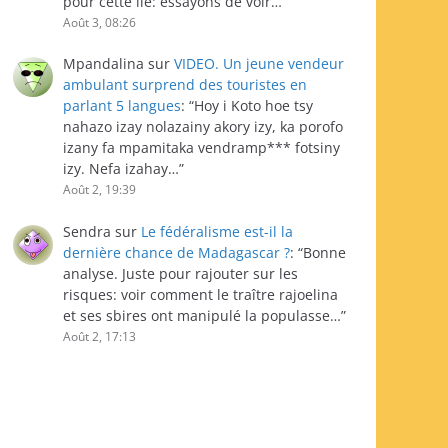
pour cette île: essayons de voir…
”
Août 3, 08:26
Mpandalina
sur
VIDEO. Un jeune vendeur
ambulant surprend des touristes en
parlant 5 langues
: “
Hoy i Koto hoe tsy
nahazo izay nolazainy akory izy, ka porofo
izany fa mpamitaka vendramp*** fotsiny
izy. Nefa izahay…
”
Août 2, 19:39
Sendra
sur
Le fédéralisme est-il la
dernière chance de Madagascar ?
: “
Bonne
analyse. Juste pour rajouter sur les
risques: voir comment le traître rajoelina
et ses sbires ont manipulé la populasse…
”
Août 2, 17:13