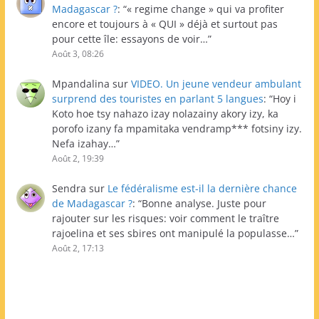
Madagascar ?
: “
« regime change » qui va profiter
encore et toujours à « QUI » déjà et surtout pas
pour cette île: essayons de voir…
”
Août 3, 08:26
Mpandalina
sur
VIDEO. Un jeune vendeur ambulant
surprend des touristes en parlant 5 langues
: “
Hoy i
Koto hoe tsy nahazo izay nolazainy akory izy, ka
porofo izany fa mpamitaka vendramp*** fotsiny izy.
Nefa izahay…
”
Août 2, 19:39
Sendra
sur
Le fédéralisme est-il la dernière chance
de Madagascar ?
: “
Bonne analyse. Juste pour
rajouter sur les risques: voir comment le traître
rajoelina et ses sbires ont manipulé la populasse…
”
Août 2, 17:13