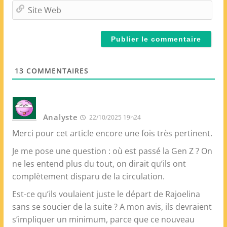
m
S
a
i
i
t
l
e
*
W
e
13
COMMENTAIRES
b
Analyste
22/10/2025 19h24
Merci pour cet article encore une fois très pertinent.
Je me pose une question : où est passé la Gen Z ? On
ne les entend plus du tout, on dirait qu’ils ont
complètement disparu de la circulation.
Est-ce qu’ils voulaient juste le départ de Rajoelina
sans se soucier de la suite ? A mon avis, ils devraient
s’impliquer un minimum, parce que ce nouveau