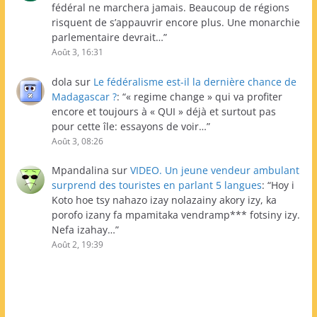
fédéral ne marchera jamais. Beaucoup de régions
risquent de s’appauvrir encore plus. Une monarchie
parlementaire devrait…
”
Août 3, 16:31
dola
sur
Le fédéralisme est-il la dernière chance de
Madagascar ?
: “
« regime change » qui va profiter
encore et toujours à « QUI » déjà et surtout pas
pour cette île: essayons de voir…
”
Août 3, 08:26
Mpandalina
sur
VIDEO. Un jeune vendeur ambulant
surprend des touristes en parlant 5 langues
: “
Hoy i
Koto hoe tsy nahazo izay nolazainy akory izy, ka
porofo izany fa mpamitaka vendramp*** fotsiny izy.
Nefa izahay…
”
Août 2, 19:39