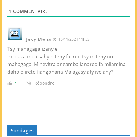
e
1
COMMENTAIRE
b
Jaky Mena
16/11/2024 11h53
Tsy mahagaga izany e.
Ireo aza mba sahy niteny fa ireo tsy miteny no
mahagaga. Mihevitra angamba ianareo fa milamina
daholo ireto fiangonana Malagasy aty ivelany?
Répondre
1
Sondages