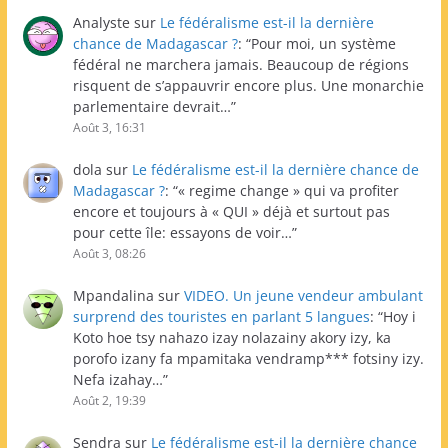
Analyste
sur
Le fédéralisme est-il la dernière
chance de Madagascar ?
: “
Pour moi, un système
fédéral ne marchera jamais. Beaucoup de régions
risquent de s’appauvrir encore plus. Une monarchie
parlementaire devrait…
”
Août 3, 16:31
dola
sur
Le fédéralisme est-il la dernière chance de
Madagascar ?
: “
« regime change » qui va profiter
encore et toujours à « QUI » déjà et surtout pas
pour cette île: essayons de voir…
”
Août 3, 08:26
Mpandalina
sur
VIDEO. Un jeune vendeur ambulant
surprend des touristes en parlant 5 langues
: “
Hoy i
Koto hoe tsy nahazo izay nolazainy akory izy, ka
porofo izany fa mpamitaka vendramp*** fotsiny izy.
Nefa izahay…
”
Août 2, 19:39
Sendra
sur
Le fédéralisme est-il la dernière chance