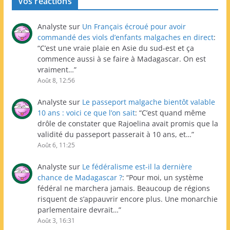
Vos réactions
Analyste
sur
Un Français écroué pour avoir
commandé des viols d’enfants malgaches en direct
:
“
C’est une vraie plaie en Asie du sud-est et ça
commence aussi à se faire à Madagascar. On est
vraiment…
”
Août 8, 12:56
Analyste
sur
Le passeport malgache bientôt valable
10 ans : voici ce que l’on sait
: “
C’est quand même
drôle de constater que Rajoelina avait promis que la
validité du passeport passerait à 10 ans, et…
”
Août 6, 11:25
Analyste
sur
Le fédéralisme est-il la dernière
chance de Madagascar ?
: “
Pour moi, un système
fédéral ne marchera jamais. Beaucoup de régions
risquent de s’appauvrir encore plus. Une monarchie
parlementaire devrait…
”
Août 3, 16:31