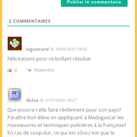
l
e
*
W
e
2
COMMENTAIRES
b
viguerard
30/06/2020 19h32
Félicitations pour ce brillant résultat
Répondre
0
dolso
01/07/2020 14h27
Que pourra t-elle faire réellement pour son pays?
Paraître bon élève en appliquant à Madagascar les
manoeuvres et techniques policières à la française?
En cas de coup dur, ce qui est sûre,c’est que la