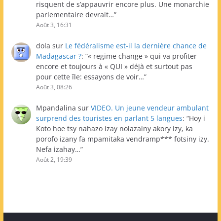
risquent de s’appauvrir encore plus. Une monarchie
parlementaire devrait…
”
Août 3, 16:31
dola
sur
Le fédéralisme est-il la dernière chance de
Madagascar ?
: “
« regime change » qui va profiter
encore et toujours à « QUI » déjà et surtout pas
pour cette île: essayons de voir…
”
Août 3, 08:26
Mpandalina
sur
VIDEO. Un jeune vendeur ambulant
surprend des touristes en parlant 5 langues
: “
Hoy i
Koto hoe tsy nahazo izay nolazainy akory izy, ka
porofo izany fa mpamitaka vendramp*** fotsiny izy.
Nefa izahay…
”
Août 2, 19:39