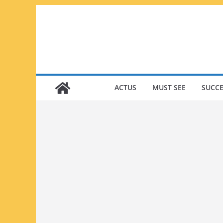
Passer
au
contenu
ACTUS
MUST SEE
SUCCE