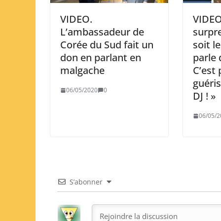
VIDEO.
VIDEO.
L’ambassadeur de
surpr
Corée du Sud fait un
soit l
don en parlant en
parle 
malgache
C’est 
guéris
06/05/2020
0
DJ ! »
06/05/2
S’abonner