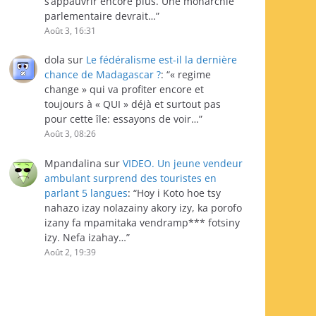
s’appauvrir encore plus. Une monarchie
parlementaire devrait…
”
Août 3, 16:31
dola
sur
Le fédéralisme est-il la dernière
chance de Madagascar ?
: “
« regime
change » qui va profiter encore et
toujours à « QUI » déjà et surtout pas
pour cette île: essayons de voir…
”
Août 3, 08:26
Mpandalina
sur
VIDEO. Un jeune vendeur
ambulant surprend des touristes en
parlant 5 langues
: “
Hoy i Koto hoe tsy
nahazo izay nolazainy akory izy, ka porofo
izany fa mpamitaka vendramp*** fotsiny
izy. Nefa izahay…
”
Août 2, 19:39