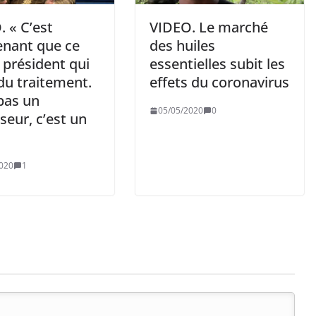
 « C’est
VIDEO. Le marché
enant que ce
des huiles
e président qui
essentielles subit les
du traitement.
effets du coronavirus
pas un
05/05/2020
0
seur, c’est un
020
1