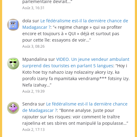
parlementaire devrait…
”
Août 3, 16:31
dola
sur
Le fédéralisme est-il la dernière chance de
Madagascar ?
: “
« regime change » qui va profiter
encore et toujours à « QUI » déjà et surtout pas
pour cette île: essayons de voir…
”
Août 3, 08:26
Mpandalina
sur
VIDEO. Un jeune vendeur ambulant
surprend des touristes en parlant 5 langues
: “
Hoy i
Koto hoe tsy nahazo izay nolazainy akory izy, ka
porofo izany fa mpamitaka vendramp*** fotsiny izy.
Nefa izahay…
”
Août 2, 19:39
Sendra
sur
Le fédéralisme est-il la dernière chance
de Madagascar ?
: “
Bonne analyse. Juste pour
rajouter sur les risques: voir comment le traître
rajoelina et ses sbires ont manipulé la populasse…
”
Août 2, 17:13