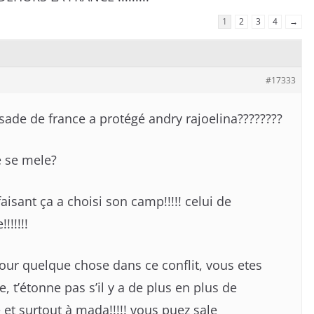
1
2
3
4
→
#17333
ade de france a protégé andry rajoelina????????
e se mele?
faisant ça a choisi son camp!!!!! celui de
!!!!!!
 pour quelque chose dans ce conflit, vous etes
de, t’étonne pas s’il y a de plus en plus de
et surtout à mada!!!!! vous puez sale