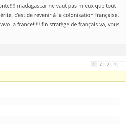
honte!!!! madagascar ne vaut pas mieux que tout
mérite, c’est de revenir à la colonisation française.
avo la france!!!!! fin stratège de français va, vous
1
2
3
4
→