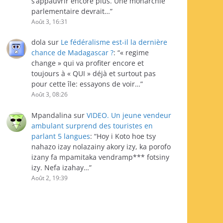
s’appauvrir encore plus. Une monarchie
parlementaire devrait…
”
Août 3, 16:31
dola
sur
Le fédéralisme est-il la dernière
chance de Madagascar ?
: “
« regime
change » qui va profiter encore et
toujours à « QUI » déjà et surtout pas
pour cette île: essayons de voir…
”
Août 3, 08:26
Mpandalina
sur
VIDEO. Un jeune vendeur
ambulant surprend des touristes en
parlant 5 langues
: “
Hoy i Koto hoe tsy
nahazo izay nolazainy akory izy, ka porofo
izany fa mpamitaka vendramp*** fotsiny
izy. Nefa izahay…
”
Août 2, 19:39