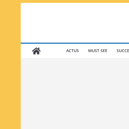
Passer
au
contenu
ACTUS
MUST SEE
SUCCE