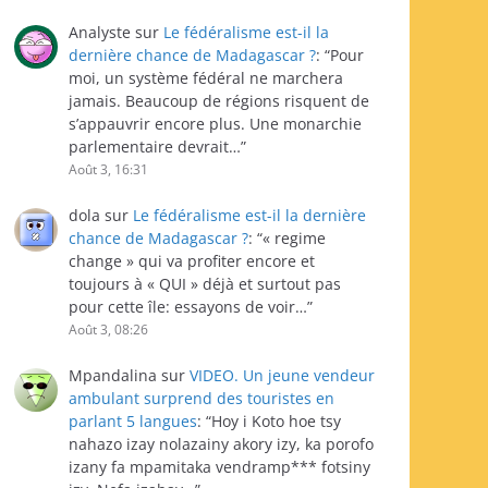
Analyste
sur
Le fédéralisme est-il la
dernière chance de Madagascar ?
: “
Pour
moi, un système fédéral ne marchera
jamais. Beaucoup de régions risquent de
s’appauvrir encore plus. Une monarchie
parlementaire devrait…
”
Août 3, 16:31
dola
sur
Le fédéralisme est-il la dernière
chance de Madagascar ?
: “
« regime
change » qui va profiter encore et
toujours à « QUI » déjà et surtout pas
pour cette île: essayons de voir…
”
Août 3, 08:26
Mpandalina
sur
VIDEO. Un jeune vendeur
ambulant surprend des touristes en
parlant 5 langues
: “
Hoy i Koto hoe tsy
nahazo izay nolazainy akory izy, ka porofo
izany fa mpamitaka vendramp*** fotsiny