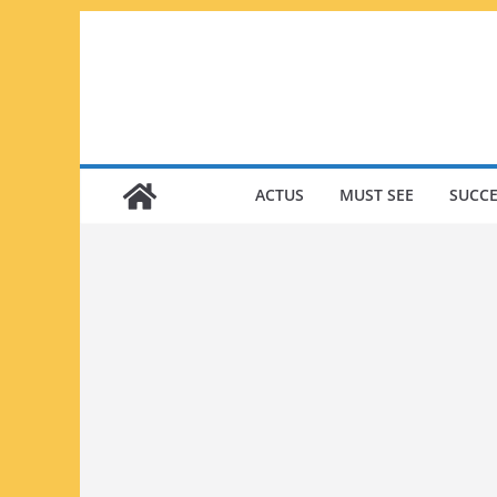
Passer
au
contenu
ACTUS
MUST SEE
SUCCE