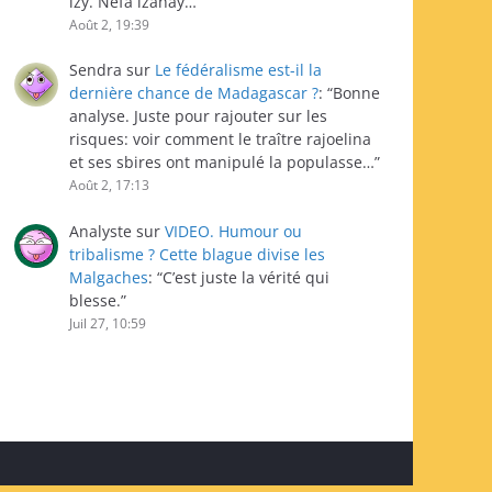
izy. Nefa izahay…
”
Août 2, 19:39
Sendra
sur
Le fédéralisme est-il la
dernière chance de Madagascar ?
: “
Bonne
analyse. Juste pour rajouter sur les
risques: voir comment le traître rajoelina
et ses sbires ont manipulé la populasse…
”
Août 2, 17:13
Analyste
sur
VIDEO. Humour ou
tribalisme ? Cette blague divise les
Malgaches
: “
C’est juste la vérité qui
blesse.
”
Juil 27, 10:59