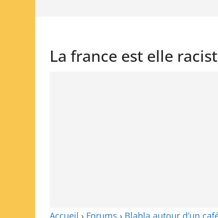
La france est elle racis
Accueil
›
Forums
›
Blabla autour d’un caf