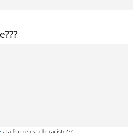
te???
é
›
La france est elle raciste???