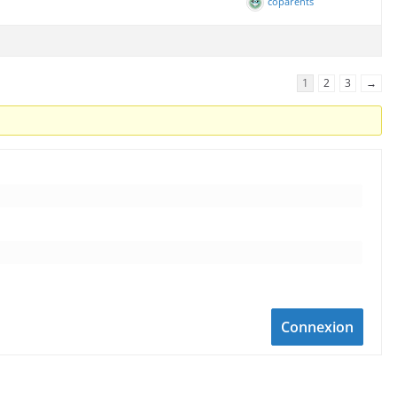
coparents
1
2
3
→
Connexion