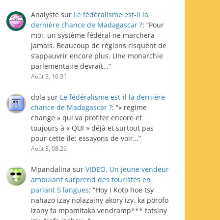
Analyste
sur
Le fédéralisme est-il la
dernière chance de Madagascar ?
: “
Pour
moi, un système fédéral ne marchera
jamais. Beaucoup de régions risquent de
s’appauvrir encore plus. Une monarchie
parlementaire devrait…
”
Août 3, 16:31
dola
sur
Le fédéralisme est-il la dernière
chance de Madagascar ?
: “
« regime
change » qui va profiter encore et
toujours à « QUI » déjà et surtout pas
pour cette île: essayons de voir…
”
Août 3, 08:26
Mpandalina
sur
VIDEO. Un jeune vendeur
ambulant surprend des touristes en
parlant 5 langues
: “
Hoy i Koto hoe tsy
nahazo izay nolazainy akory izy, ka porofo
izany fa mpamitaka vendramp*** fotsiny