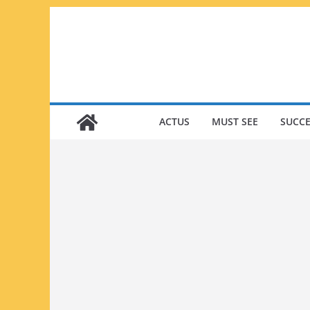
Passer
au
contenu
ACTUS
MUST SEE
SUCCE