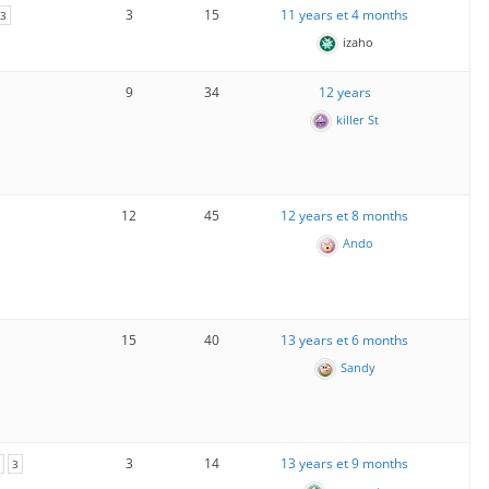
3
15
11 years et 4 months
3
izaho
9
34
12 years
killer St
12
45
12 years et 8 months
Ando
15
40
13 years et 6 months
Sandy
3
14
13 years et 9 months
3