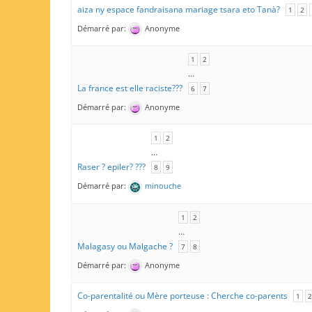
aiza ny espace fandraisana mariage tsara eto Tanà?
1
2
Démarré par:
Anonyme
1
2
…
La france est elle raciste???
6
7
Démarré par:
Anonyme
1
2
…
Raser ? epiler? ???
8
9
Démarré par:
minouche
1
2
…
Malagasy ou Malgache ?
7
8
Démarré par:
Anonyme
Co-parentalité ou Mère porteuse : Cherche co-parents
1
2