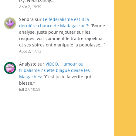
izy. Nefa izahay…
”
Août 2, 19:39
Sendra
sur
Le fédéralisme est-il la
dernière chance de Madagascar ?
: “
Bonne
analyse. Juste pour rajouter sur les
risques: voir comment le traître rajoelina
et ses sbires ont manipulé la populasse…
”
Août 2, 17:13
Analyste
sur
VIDEO. Humour ou
tribalisme ? Cette blague divise les
Malgaches
: “
C’est juste la vérité qui
blesse.
”
Juil 27, 10:59