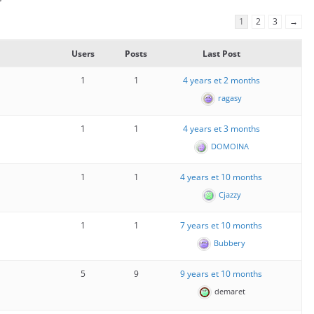
1
2
3
→
Users
Posts
Last Post
1
1
4 years et 2 months
ragasy
1
1
4 years et 3 months
DOMOINA
1
1
4 years et 10 months
Cjazzy
1
1
7 years et 10 months
Bubbery
5
9
9 years et 10 months
demaret