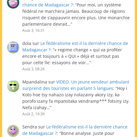
chance de Madagascar ?
: “
Pour moi, un système
fédéral ne marchera jamais. Beaucoup de régions
risquent de s’appauvrir encore plus. Une monarchie
parlementaire devrait…
”
Août 3, 16:31
dola
sur
Le fédéralisme est-il la dernière chance de
Madagascar ?
: “
« regime change » qui va profiter
encore et toujours à « QUI » déjà et surtout pas
pour cette île: essayons de voir…
”
Août 3, 08:26
Mpandalina
sur
VIDEO. Un jeune vendeur ambulant
surprend des touristes en parlant 5 langues
: “
Hoy i
Koto hoe tsy nahazo izay nolazainy akory izy, ka
porofo izany fa mpamitaka vendramp*** fotsiny izy.
Nefa izahay…
”
Août 2, 19:39
Sendra
sur
Le fédéralisme est-il la dernière chance
de Madagascar ?
: “
Bonne analyse. Juste pour