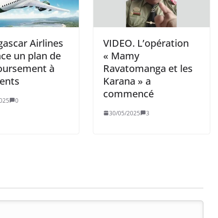
ascar Airlines
VIDEO. L’opération
ce un plan de
« Mamy
ursement à
Ravatomanga et les
ients
Karana » a
commencé
025
0
30/05/2025
3