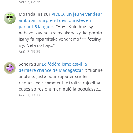
Août 3, 08:26
Mpandalina
sur
VIDEO. Un jeune vendeur
ambulant surprend des touristes en
parlant 5 langues
: “
Hoy i Koto hoe tsy
nahazo izay nolazainy akory izy, ka porofo
izany fa mpamitaka vendramp*** fotsiny
izy. Nefa izahay…
”
Août 2, 19:39
Sendra
sur
Le fédéralisme est-il la
dernière chance de Madagascar ?
: “
Bonne
analyse. Juste pour rajouter sur les
risques: voir comment le traître rajoelina
et ses sbires ont manipulé la populasse…
”
Août 2, 17:13