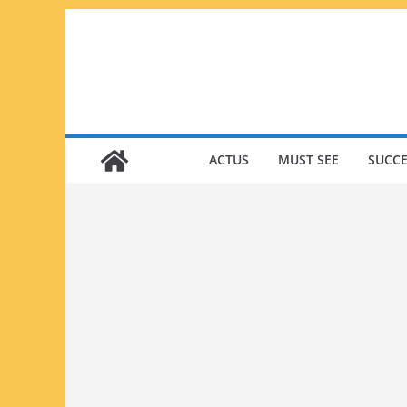
Passer
au
contenu
ACTUS
MUST SEE
SUCCE