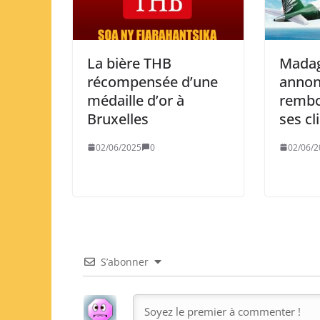
La bière THB
Madag
récompensée d’une
annon
médaille d’or à
rembo
Bruxelles
ses cl
02/06/2025
0
02/06/2
S’abonner