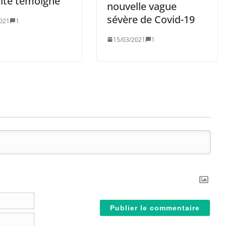
ite témoigne
nouvelle vague
sévère de Covid-19
021
1
15/03/2021
1
N
o
E
m