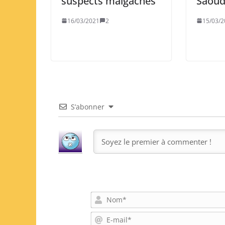
suspects malgaches
Saoud
16/03/2021
2
15/03/2
S’abonner