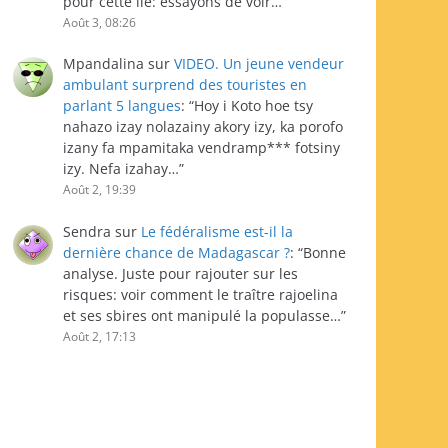
pour cette île: essayons de voir…
”
Août 3, 08:26
Mpandalina
sur
VIDEO. Un jeune vendeur
ambulant surprend des touristes en
parlant 5 langues
: “
Hoy i Koto hoe tsy
nahazo izay nolazainy akory izy, ka porofo
izany fa mpamitaka vendramp*** fotsiny
izy. Nefa izahay…
”
Août 2, 19:39
Sendra
sur
Le fédéralisme est-il la
dernière chance de Madagascar ?
: “
Bonne
analyse. Juste pour rajouter sur les
risques: voir comment le traître rajoelina
et ses sbires ont manipulé la populasse…
”
Août 2, 17:13