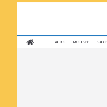
Passer
au
contenu
ACTUS
MUST SEE
SUCCE