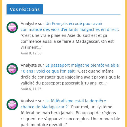
Vos réactions
Analyste
sur
Un Français écroué pour avoir
commandé des viols d’enfants malgaches en direct
:
“
C’est une vraie plaie en Asie du sud-est et ça
commence aussi à se faire à Madagascar. On est
vraiment…
”
Août 8, 12:56
Analyste
sur
Le passeport malgache bientôt valable
10 ans : voici ce que l’on sait
: “
C’est quand même
drôle de constater que Rajoelina avait promis que la
validité du passeport passerait à 10 ans, et…
”
Août 6, 11:25
Analyste
sur
Le fédéralisme est-il la dernière
chance de Madagascar ?
: “
Pour moi, un système
fédéral ne marchera jamais. Beaucoup de régions
risquent de s’appauvrir encore plus. Une monarchie
parlementaire devrait…
”