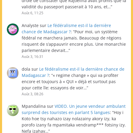
drôle de constater que Rajoelina avait promis que la
validité du passeport passerait à 10 ans, et…
”
Août 6, 11:25
Analyste
sur
Le fédéralisme est-il la dernière
chance de Madagascar ?
: “
Pour moi, un système
fédéral ne marchera jamais. Beaucoup de régions
risquent de s’appauvrir encore plus. Une monarchie
parlementaire devrait…
”
Août 3, 16:31
dola
sur
Le fédéralisme est-il la dernière chance de
Madagascar ?
: “
« regime change » qui va profiter
encore et toujours à « QUI » déjà et surtout pas
pour cette île: essayons de voir…
”
Août 3, 08:26
Mpandalina
sur
VIDEO. Un jeune vendeur ambulant
surprend des touristes en parlant 5 langues
: “
Hoy i
Koto hoe tsy nahazo izay nolazainy akory izy, ka
porofo izany fa mpamitaka vendramp*** fotsiny izy.
Nefa izahay…
”