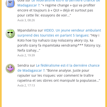
dola
sur
Le fédéralisme est-il la dernière chance de
Madagascar ?
: “
« regime change » qui va profiter
encore et toujours à « QUI » déjà et surtout pas
pour cette île: essayons de voir…
”
Août 3, 08:26
Mpandalina
sur
VIDEO. Un jeune vendeur ambulant
surprend des touristes en parlant 5 langues
: “
Hoy i
Koto hoe tsy nahazo izay nolazainy akory izy, ka
porofo izany fa mpamitaka vendramp*** fotsiny izy.
Nefa izahay…
”
Août 2, 19:39
Sendra
sur
Le fédéralisme est-il la dernière chance
de Madagascar ?
: “
Bonne analyse. Juste pour
rajouter sur les risques: voir comment le traître
rajoelina et ses sbires ont manipulé la populasse…
”
Août 2, 17:13