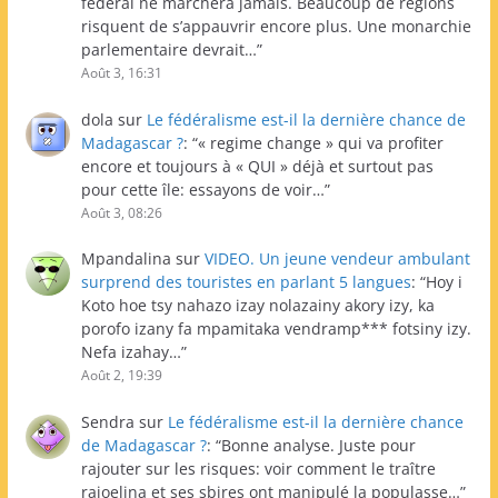
fédéral ne marchera jamais. Beaucoup de régions
risquent de s’appauvrir encore plus. Une monarchie
parlementaire devrait…
”
Août 3, 16:31
dola
sur
Le fédéralisme est-il la dernière chance de
Madagascar ?
: “
« regime change » qui va profiter
encore et toujours à « QUI » déjà et surtout pas
pour cette île: essayons de voir…
”
Août 3, 08:26
Mpandalina
sur
VIDEO. Un jeune vendeur ambulant
surprend des touristes en parlant 5 langues
: “
Hoy i
Koto hoe tsy nahazo izay nolazainy akory izy, ka
porofo izany fa mpamitaka vendramp*** fotsiny izy.
Nefa izahay…
”
Août 2, 19:39
Sendra
sur
Le fédéralisme est-il la dernière chance
de Madagascar ?
: “
Bonne analyse. Juste pour
rajouter sur les risques: voir comment le traître
rajoelina et ses sbires ont manipulé la populasse…
”