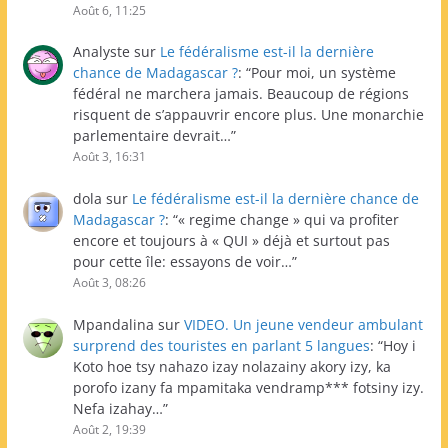
Août 6, 11:25
Analyste
sur
Le fédéralisme est-il la dernière
chance de Madagascar ?
: “
Pour moi, un système
fédéral ne marchera jamais. Beaucoup de régions
risquent de s’appauvrir encore plus. Une monarchie
parlementaire devrait…
”
Août 3, 16:31
dola
sur
Le fédéralisme est-il la dernière chance de
Madagascar ?
: “
« regime change » qui va profiter
encore et toujours à « QUI » déjà et surtout pas
pour cette île: essayons de voir…
”
Août 3, 08:26
Mpandalina
sur
VIDEO. Un jeune vendeur ambulant
surprend des touristes en parlant 5 langues
: “
Hoy i
Koto hoe tsy nahazo izay nolazainy akory izy, ka
porofo izany fa mpamitaka vendramp*** fotsiny izy.
Nefa izahay…
”
Août 2, 19:39