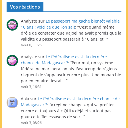
Vos réactions
Analyste
sur
Le passeport malgache bientôt valable
10 ans : voici ce que l’on sait
: “
C’est quand même
drôle de constater que Rajoelina avait promis que la
validité du passeport passerait à 10 ans, et…
”
Août 6, 11:25
Analyste
sur
Le fédéralisme est-il la dernière
chance de Madagascar ?
: “
Pour moi, un système
fédéral ne marchera jamais. Beaucoup de régions
risquent de s’appauvrir encore plus. Une monarchie
parlementaire devrait…
”
Août 3, 16:31
dola
sur
Le fédéralisme est-il la dernière chance de
Madagascar ?
: “
« regime change » qui va profiter
encore et toujours à « QUI » déjà et surtout pas
pour cette île: essayons de voir…
”
Août 3, 08:26