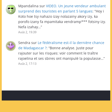
Mpandalina
sur
VIDEO. Un jeune vendeur ambulant
surprend des touristes en parlant 5 langues
: “
Hoy i
Koto hoe tsy nahazo izay nolazainy akory izy, ka
porofo izany fa mpamitaka vendramp*** fotsiny izy.
Nefa izahay…
”
Août 2, 19:39
Sendra
sur
Le fédéralisme est-il la dernière chance
de Madagascar ?
: “
Bonne analyse. Juste pour
rajouter sur les risques: voir comment le traître
rajoelina et ses sbires ont manipulé la populasse…
”
Août 2, 17:13